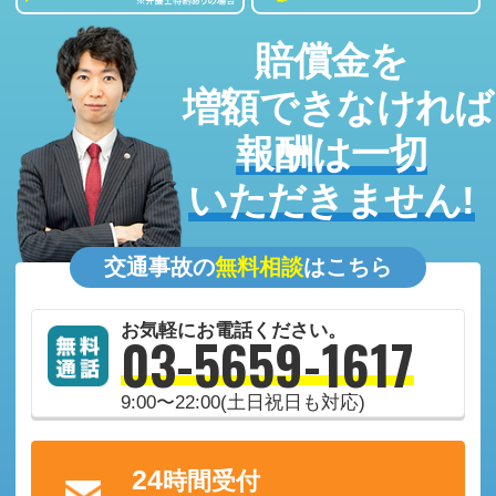
賠償金を
増額できなければ
報酬は一切
いただきません!
交通事故
の
無料相談
は
こちら
お気軽にお電話ください。
03-5659-1617
9:00〜22:00(土日祝日も対応)
24
時間受付